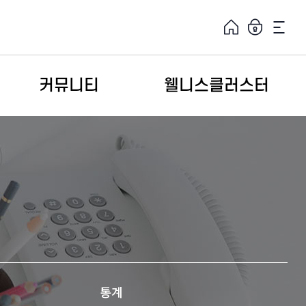
홈
로그인
사이트
커뮤니티
웰니스클러스터
웰니스페스타 2025
사업소개
의료웰니스관광상품
웰니스시설
웰니스제품
전문인력지원
공지사항
융복합 클러스터 디지털북
웰니스 · 의료관광 공모
특집 캠페인
통계