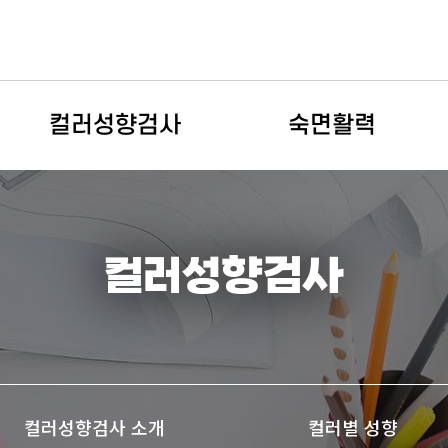
컬러성향검사
숙면활력
컬러성향검사
수면검사
컬러성향검사 소개
수면성향
컬러성향검사
컬러별 성향
숙면정보
통계
숙면 여행지 정보
컬러성향검사 소개
컬러별 성향