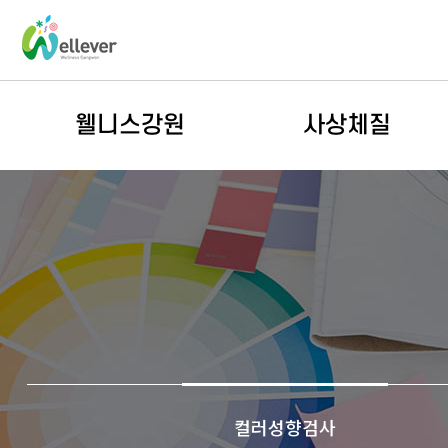
본
문
바
로
웰니스강원
사상체질
가
기
웰니스 소식
진단하기
행사캘린더
사상체질 이해
웰니스프로그램
체질별 추천시설
홍보관
통계
사진갤러리
영상관
컬러성향검사