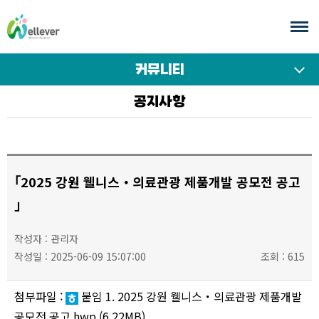
본
문
바
로
커뮤니티
가
서브
공지사항
기
메뉴
여닫기
｢2025 강원 웰니스・의료관광 제품개발 공모전 공고
｣
작성자 : 관리자
작성일 : 2025-06-09 15:07:00
조회 : 615
첨부파일 :
붙임 1. 2025 강원 웰니스・의료관광 제품개발
공모전 공고.hwp
(6.22MB)