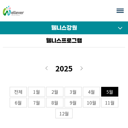
본
문
바
로
웰니스강원
가
서브
웰니스프로그램
기
메뉴
여닫기
2025
이전
다음
전체
1월
2월
3월
4월
5월
6월
7월
8월
9월
10월
11월
12월