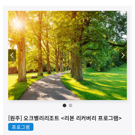
◀
▶
1
2
[원주] 오크밸리리조트 <리본 리커버리 프로그램>
프로그램