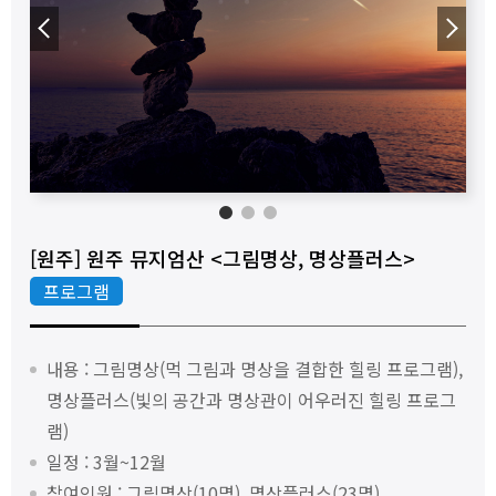
◀
▶
1
2
3
[원주] 원주 뮤지엄산 <그림명상, 명상플러스>
프로그램
내용 : 그림명상(먹 그림과 명상을 결합한 힐링 프로그램),
명상플러스(빛의 공간과 명상관이 어우러진 힐링 프로그
램)
일정 : 3월~12월
참여인원 : 그림명상(10명), 명상플러스(23명)