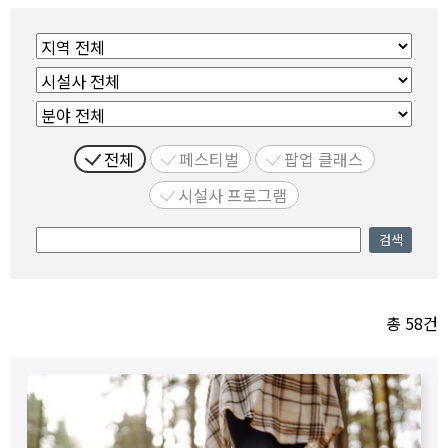
행
사
검
색
전체
페스티벌
팝업 클래스
시설사 프로그램
검색
총 58건